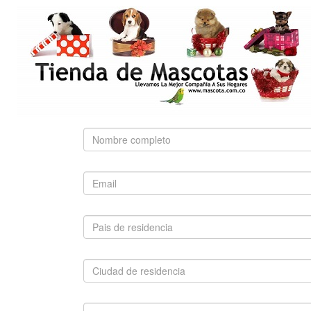
NUTRA NUGGETS
OF THE WILD
PEDIGREE
PRO PLAN
ROYAL CANIN
BÚSQUEDA RÁPIDA
Use palabras clave para encontrar el producto que
busca.
Búsqueda Avanzada
SUGERIDO