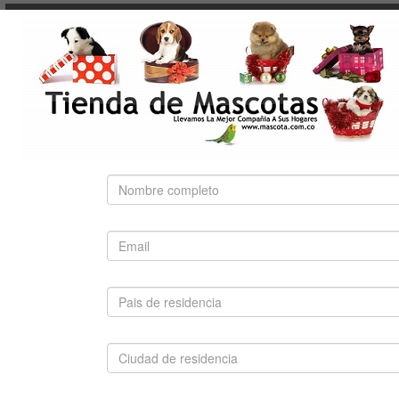
NUTRA NUGGETS
OF THE WILD
PEDIGREE
PRO PLAN
ROYAL CANIN
BÚSQUEDA RÁPIDA
Use palabras clave para encontrar el producto que
busca.
Búsqueda Avanzada
SUGERIDO