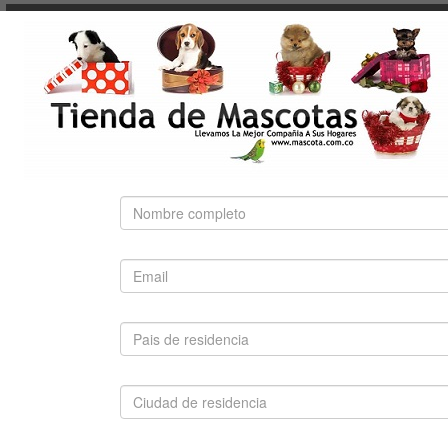
NUTRA NUGGETS
OF THE WILD
PEDIGREE
PRO PLAN
ROYAL CANIN
BÚSQUEDA RÁPIDA
Use palabras clave para encontrar el producto que
busca.
Búsqueda Avanzada
SUGERIDO