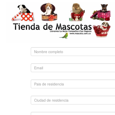
NUTRA NUGGETS
OF THE WILD
PEDIGREE
PRO PLAN
ROYAL CANIN
BÚSQUEDA RÁPIDA
Use palabras clave para encontrar el producto que
busca.
Búsqueda Avanzada
SUGERIDO