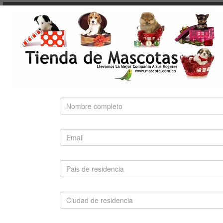
NUTRA NUGGETS
OF THE WILD
PEDIGREE
PRO PLAN
ROYAL CANIN
BÚSQUEDA RÁPIDA
Use palabras clave para encontrar el producto que
busca.
Búsqueda Avanzada
SUGERIDO