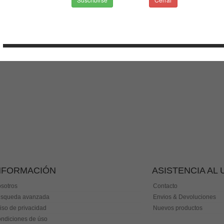
NFORMACIÓN
ASISTENCIA AL
sotros
Contacto
squeda avanzada
Envios & Devoluciones
iso de privacidad
Nuevos productos
ndiciones de úso