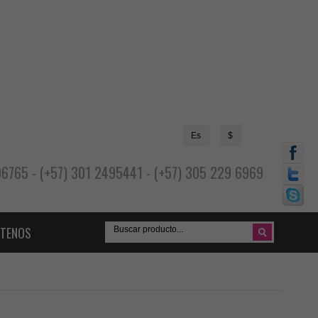
Es
$
696765 - (+57) 301 2495441 - (+57) 305 229 6969
TENOS