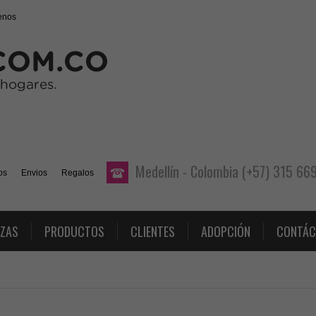
enos
Medellín - Colombia (+57) 315 6
os
Envios
Regalos
AZAS
PRODUCTOS
CLIENTES
ADOPCIÓN
CONTÁC