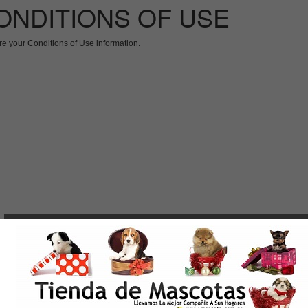
ONDITIONS OF USE
re your Conditions of Use information.