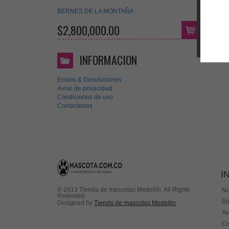
BERNES DE LA MONTAÑA
$2,800,000.00
INFORMACION
Envios & Devoluciones
Aviso de privacidad
Condiciones de uso
Contactenos
I
© 2013 Tienda de mascotas Medellín. All Rights
No
Reserved.
Bú
Designed by
Tienda de mascotas Medellin
Av
Co