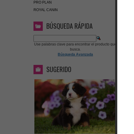
PRO PLAN
ROYAL CANIN
BÚSQUEDA RÁPIDA
Use palabras clave para encontrar el producto que
busca.
Búsqueda Avanzada
SUGERIDO