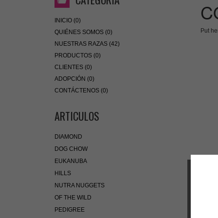
C
INICIO (0)
Put he
QUIÉNES SOMOS (0)
NUESTRAS RAZAS (42)
PRODUCTOS (0)
CLIENTES (0)
ADOPCIÓN (0)
CONTÁCTENOS (0)
ARTICULOS
DIAMOND
DOG CHOW
EUKANUBA
HILLS
NUTRA NUGGETS
OF THE WILD
PEDIGREE