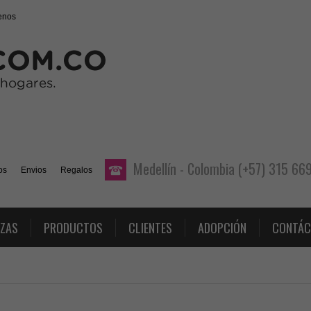
enos
Medellín - Colombia (+57) 315 6
os
Envios
Regalos
AZAS
PRODUCTOS
CLIENTES
ADOPCIÓN
CONTÁC