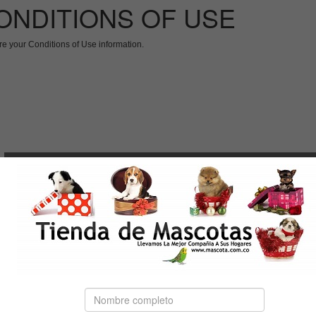
ONDITIONS OF USE
re your Conditions of Use information.