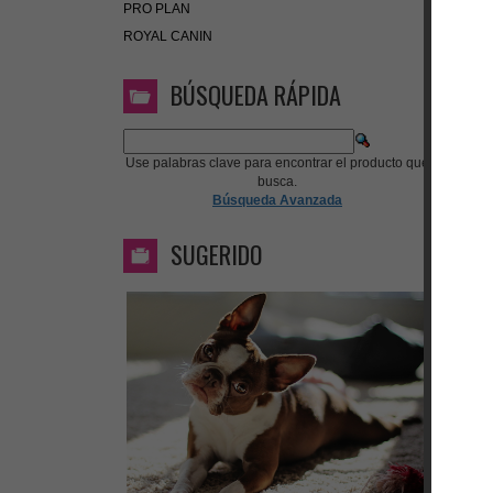
PRO PLAN
ROYAL CANIN
BÚSQUEDA RÁPIDA
Use palabras clave para encontrar el producto que
busca.
Búsqueda Avanzada
SUGERIDO