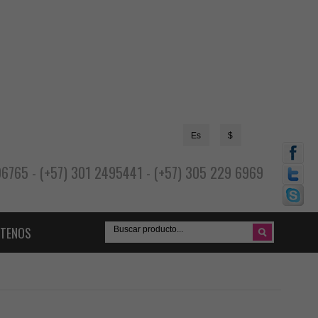
Es
$
696765 - (+57) 301 2495441 - (+57) 305 229 6969
TENOS