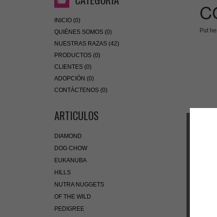
C
INICIO (0)
Put he
QUIÉNES SOMOS (0)
NUESTRAS RAZAS (42)
PRODUCTOS (0)
CLIENTES (0)
ADOPCIÓN (0)
CONTÁCTENOS (0)
ARTICULOS
DIAMOND
DOG CHOW
EUKANUBA
HILLS
NUTRA NUGGETS
OF THE WILD
PEDIGREE