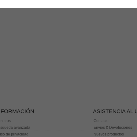
NFORMACIÓN
ASISTENCIA AL
sotros
Contacto
squeda avanzada
Envios & Devoluciones
iso de privacidad
Nuevos productos