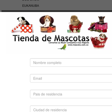
EUKANUBA
HILLS
NUTRA NUGGETS
OF THE WILD
PEDIGREE
PRO PLAN
ROYAL CANIN
BÚSQUEDA RÁPIDA
Use palabras clave para encontrar el producto que
busca.
Búsqueda Avanzada
SUGERIDO