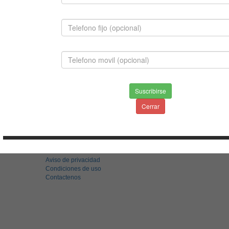
FOX TERRIER PELO LISO
Suscribirse
$650,000.00
Cerrar
INFORMACION
Envios & Devoluciones
Aviso de privacidad
Condiciones de uso
Contactenos