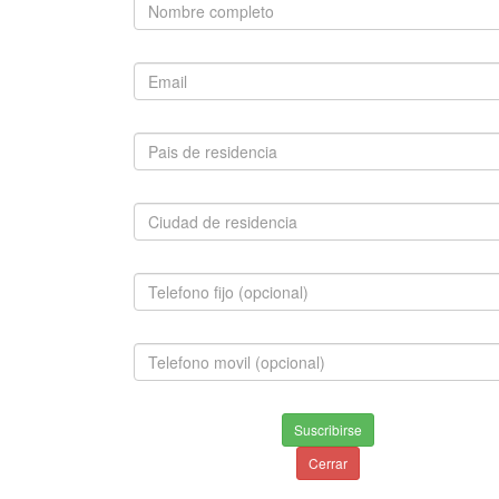
PEDIGREE
PRO PLAN
ROYAL CANIN
BÚSQUEDA RÁPIDA
Use palabras clave para encontrar el producto que
busca.
Búsqueda Avanzada
SUGERIDO
Suscribirse
Cerrar