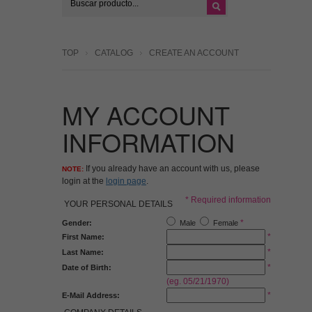
TOP
CATALOG
CREATE AN ACCOUNT
MY ACCOUNT
INFORMATION
If you already have an account with us, please
NOTE:
login at the
login page
.
* Required information
YOUR PERSONAL DETAILS
*
Gender:
Male
Female
*
First Name:
*
Last Name:
*
Date of Birth:
(eg. 05/21/1970)
*
E-Mail Address: