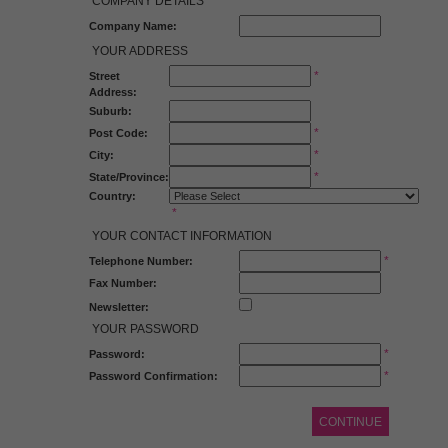
COMPANY DETAILS
Company Name:
YOUR ADDRESS
*
Street
Address:
Suburb:
*
Post Code:
*
City:
*
State/Province:
Country:
*
YOUR CONTACT INFORMATION
*
Telephone Number:
Fax Number:
Newsletter:
YOUR PASSWORD
*
Password:
*
Password Confirmation:
CONTINUE