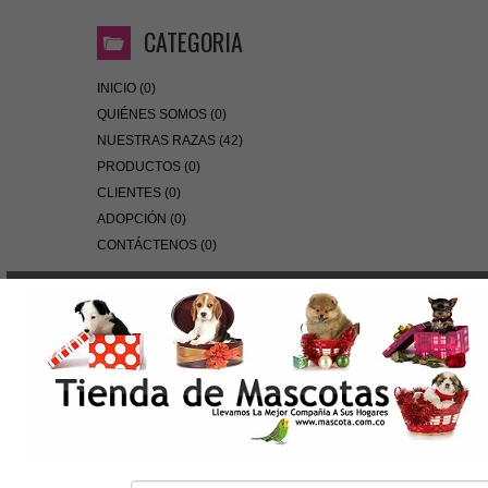
CATEGORIA
INICIO (0)
QUIÉNES SOMOS (0)
NUESTRAS RAZAS (42)
PRODUCTOS (0)
CLIENTES (0)
ADOPCIÓN (0)
CONTÁCTENOS (0)
ARTICULOS
DIAMOND
DOG CHOW
EUKANUBA
HILLS
NUTRA NUGGETS
OF THE WILD