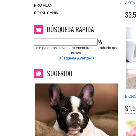
AKITA
PRO PLAN
$3,
ROYAL CANIN
BÚSQUEDA RÁPIDA
Use palabras clave para encontrar el producto que
busca.
Búsqueda Avanzada
SUGERIDO
BICH
$1,