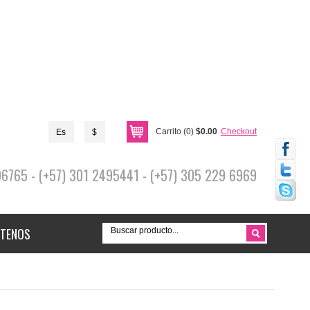
Carrito (0)
$0.00
Checkout
Es
$
696765 - (+57) 301 2495441 - (+57) 305 229 6969
TENOS