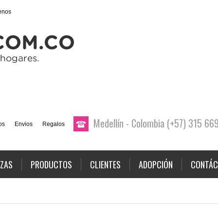
enos
Medellín - Colombia (+57) 315 6
os
Envios
Regalos
AZAS
PRODUCTOS
CLIENTES
ADOPCIÓN
CONTÁC