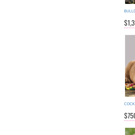
BULL
$1,
COCK
$75