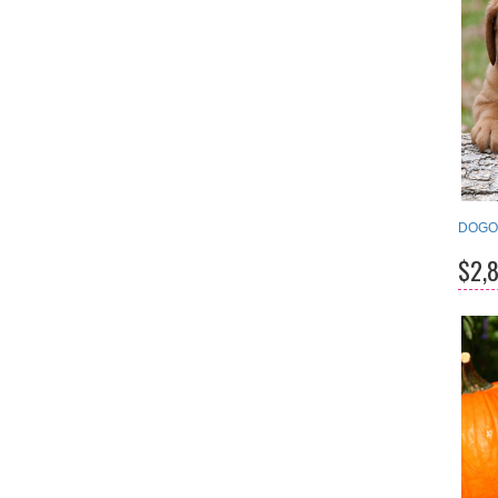
DOGO
$2,