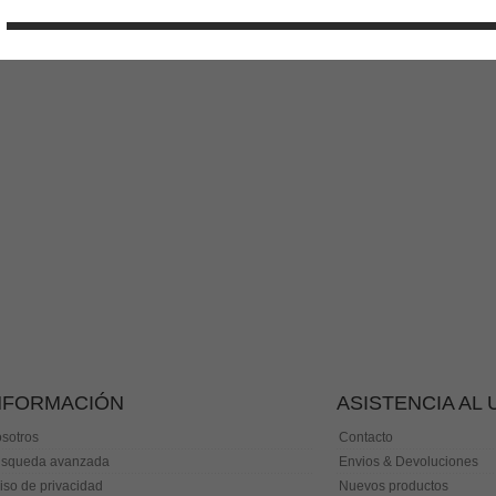
NFORMACIÓN
ASISTENCIA AL
sotros
Contacto
squeda avanzada
Envios & Devoluciones
iso de privacidad
Nuevos productos