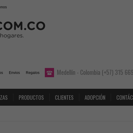
enos
Medellín - Colombia (+57) 315 6
os
Envios
Regalos
AZAS
PRODUCTOS
CLIENTES
ADOPCIÓN
CONTÁC