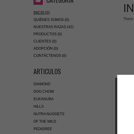
I
INICIO (0)
There 
QUIÉNES SOMOS (0)
NUESTRAS RAZAS (42)
PRODUCTOS (0)
CLIENTES (0)
ADOPCIÓN (0)
CONTÁCTENOS (0)
ARTICULOS
DIAMOND
DOG CHOW
EUKANUBA
HILLS
NUTRA NUGGETS
OF THE WILD
PEDIGREE