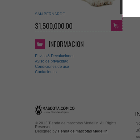
SAN BERNARDO
$1,500,000.00
INFORMACION
Envios & Devoluciones
Aviso de privacidad
Condiciones de uso
Contactenos
I
© 2013 Tienda de mascotas Medellín. All Rights
No
Reserved.
Bú
Designed by
Tienda de mascotas Medellin
Av