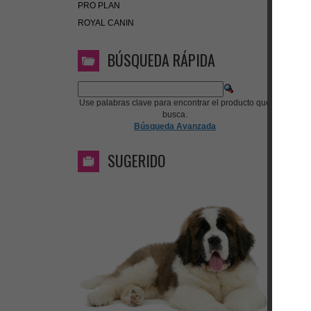
PRO PLAN
ROYAL CANIN
BÚSQUEDA RÁPIDA
Use palabras clave para encontrar el producto que
busca.
Búsqueda Avanzada
SUGERIDO