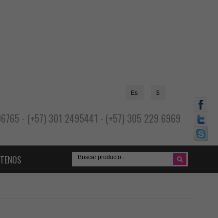
Es
$
696765 - (+57) 301 2495441 - (+57) 305 229 6969
TENOS