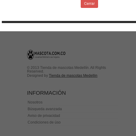
Envios & Devoluciones
Cerrar
Aviso de privacidad
Condiciones de uso
Contactenos
© 2013 Tienda de mascotas Medellín. All Rights
Reserved.
Designed by
Tienda de mascotas Medellin
INFORMACIÓN
Nosotros
Búsqueda avanzada
Aviso de privacidad
Condiciones de úso