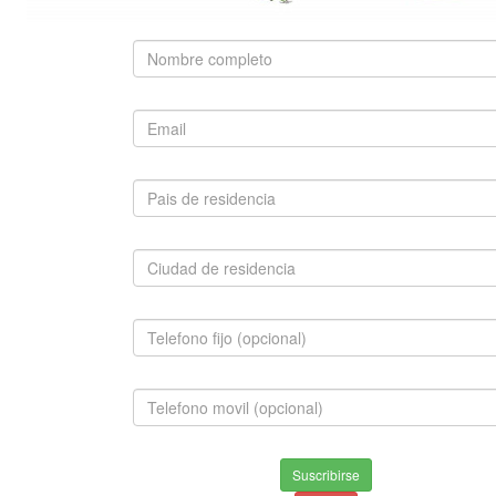
busca.
Búsqueda Avanzada
SUGERIDO
WEIMARANER
$980,000.00
INFORMACION
Suscribirse