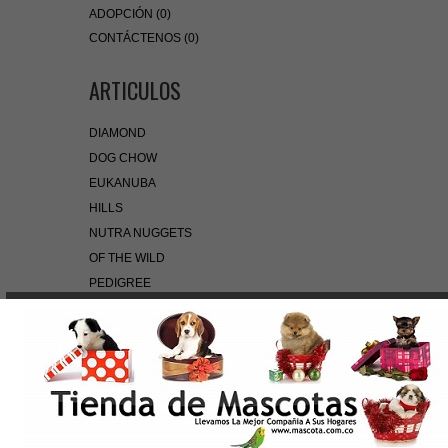
ADOPCIÓN (0)
CONTÁCTENOS (0)
ARTICULOS
DIAMOND
DOG CHOW
EUKANUBA
HILLS
NUTRA NUGGETS
OF THE WILD
PEDIGREE
PRO PLAN
ROYAL CANIN
BÚSQUEDA RÁPIDA
Use palabras clave para encontrar el producto que