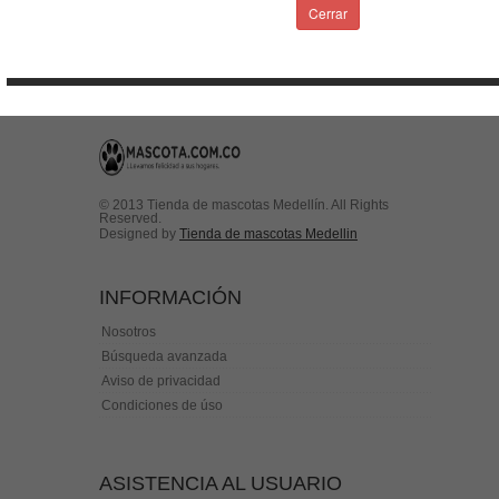
Condiciones de uso
Cerrar
Contactenos
© 2013 Tienda de mascotas Medellín. All Rights
Reserved.
Designed by
Tienda de mascotas Medellin
INFORMACIÓN
Nosotros
Búsqueda avanzada
Aviso de privacidad
Condiciones de úso
ASISTENCIA AL USUARIO