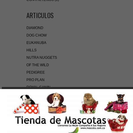
ARTICULOS
DIAMOND
DOG CHOW
EUKANUBA
HILLS
NUTRA NUGGETS
OF THE WILD
PEDIGREE
PRO PLAN
ROYAL CANIN
BÚSQUEDA RÁPIDA
Use palabras clave para encontrar el producto que
busca.
Búsqueda Avanzada