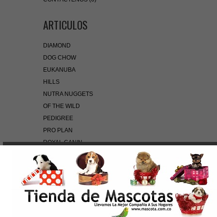
ARTICULOS
DIAMOND
DOG CHOW
EUKANUBA
HILLS
NUTRA NUGGETS
OF THE WILD
PEDIGREE
PRO PLAN
ROYAL CANIN
BÚSQUEDA RÁPIDA
Use palabras clave para encontrar el producto que
busca.
Búsqueda Avanzada