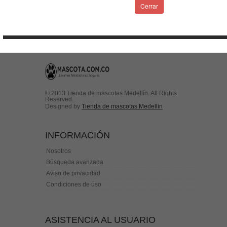
Condiciones de uso
Cerrar
Contactenos
© 2013 Tienda de mascotas Medellín. All Rights
Reserved.
Designed by
Tienda de mascotas Medellin
INFORMACIÓN
Nosotros
Búsqueda avanzada
Aviso de privacidad
Condiciones de úso
ASISTENCIA AL USUARIO