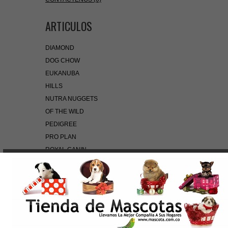
ARTICULOS
DIAMOND
DOG CHOW
EUKANUBA
HILLS
NUTRA NUGGETS
OF THE WILD
PEDIGREE
PRO PLAN
ROYAL CANIN
BÚSQUEDA RÁPIDA
Use palabras clave para encontrar el producto que
busca.
Búsqueda Avanzada