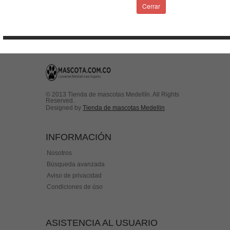
Condiciones de uso
Cerrar
Contactenos
© 2013 Tienda de mascotas Medellín. All Rights
Reserved.
Designed by
Tienda de mascotas Medellin
INFORMACIÓN
Nosotros
Búsqueda avanzada
Aviso de privacidad
Condiciones de úso
ASISTENCIA AL USUARIO