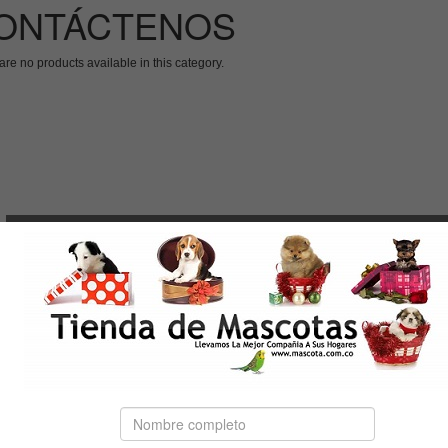
ONTÁCTENOS
are no products available in this category.