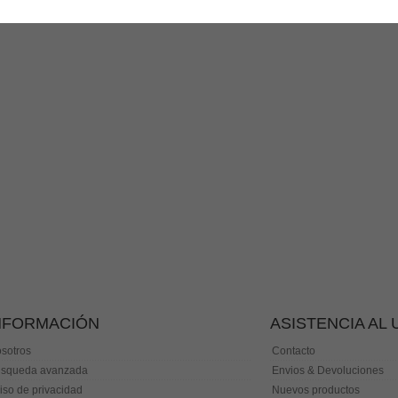
NFORMACIÓN
ASISTENCIA AL
sotros
Contacto
squeda avanzada
Envios & Devoluciones
iso de privacidad
Nuevos productos