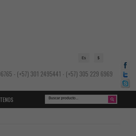
Es
$
696765 - (+57) 301 2495441 - (+57) 305 229 6969
TENOS