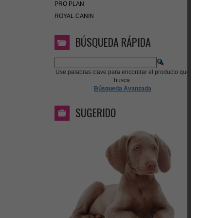
PRO PLAN
ROYAL CANIN
BÚSQUEDA RÁPIDA
Use palabras clave para encontrar el producto que
busca.
Búsqueda Avanzada
SUGERIDO