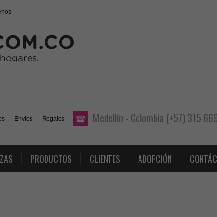
enos
Medellín - Colombia (+57) 315 6
os
Envios
Regalos
AZAS
PRODUCTOS
CLIENTES
ADOPCIÓN
CONTÁC