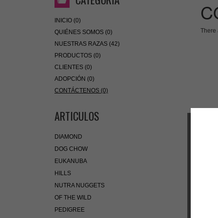
C
INICIO (0)
There 
QUIÉNES SOMOS (0)
NUESTRAS RAZAS (42)
PRODUCTOS (0)
CLIENTES (0)
ADOPCIÓN (0)
CONTÁCTENOS (0)
ARTICULOS
DIAMOND
DOG CHOW
EUKANUBA
HILLS
NUTRA NUGGETS
OF THE WILD
PEDIGREE