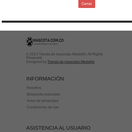
Condiciones de uso
Cerrar
Contactenos
© 2013 Tienda de mascotas Medellín. All Rights
Reserved.
Designed by
Tienda de mascotas Medellin
INFORMACIÓN
Nosotros
Búsqueda avanzada
Aviso de privacidad
Condiciones de úso
ASISTENCIA AL USUARIO