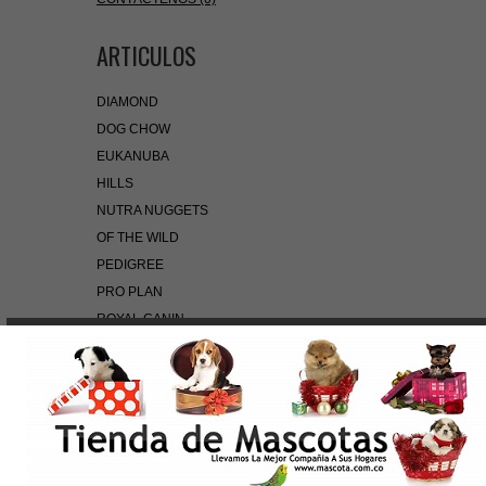
ARTICULOS
DIAMOND
DOG CHOW
EUKANUBA
HILLS
NUTRA NUGGETS
OF THE WILD
PEDIGREE
PRO PLAN
ROYAL CANIN
BÚSQUEDA RÁPIDA
Use palabras clave para encontrar el producto que
busca.
Búsqueda Avanzada