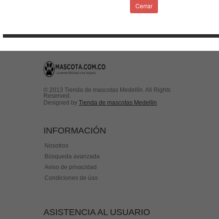
Condiciones de uso
Cerrar
Contactenos
© 2013 Tienda de mascotas Medellín. All Rights
Reserved.
Designed by
Tienda de mascotas Medellin
INFORMACIÓN
Nosotros
Búsqueda avanzada
Aviso de privacidad
Condiciones de úso
ASISTENCIA AL USUARIO