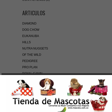
ARTICULOS
DIAMOND
DOG CHOW
EUKANUBA
HILLS
NUTRA NUGGETS
OF THE WILD
PEDIGREE
PRO PLAN
ROYAL CANIN
BÚSQUEDA RÁPIDA
Use palabras clave para encontrar el producto que
busca.
Búsqueda Avanzada