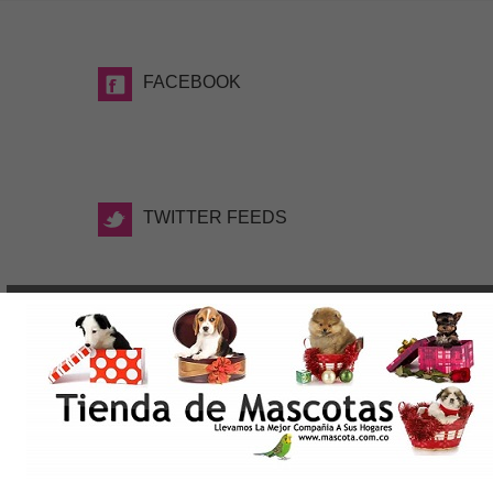
FACEBOOK
TWITTER FEEDS
TAGS
WWW.MASCOTA.COM.CO, Date la Oportunidad de
elegir el nuevo integrante de tu familia, Tienda de
Mascotas Medellin. Criaderos de Perros Medellin.
Venta de Mascotas Medellin, Cachorros Medellin,
Tienda de Mascotas Online en Medellin, Productos
para Mascotas. Perros en Medellin Colombia, Razas
de Perros Medellin, Shih tzu, Pomerania, Yorky,