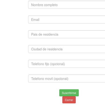
Chihuahua, Westy, Pinscher Mini, Beagle, Maltes,
Boxer, Bull Terrier, Bulldog Francés, Bulldog Ingles,
Cocker Spaniel, Dobermann, Springer Spaniel, Fox
Terrier, Mini Toy, Golden Retriever, Labrador Retriever,
Lobo Siberiano, Pastor Aleman, Boston Terrier, Pit Bull,
Pug, Rottweiler, Samoyedo, San Bernardo, Schnauzer
Mini, Shar Pei, Teckel, Weimaraner
CONTÁCTENOS
Celular:
3156696765
3007412916
3740766
Teléfono:
3156696765
3007412916
3740766
E-mail:
info@mascota.com.co
Suscribirse
ventas@mascota.com.co
Cerrar
Skype:
mascota.com.co