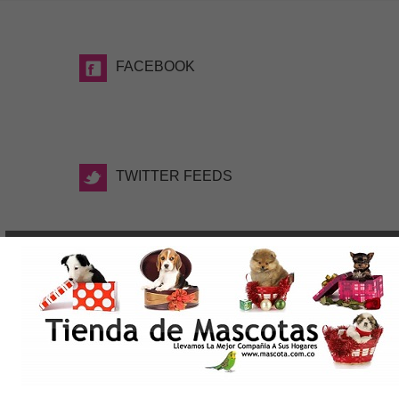
FACEBOOK
TWITTER FEEDS
TAGS
WWW.MASCOTA.COM.CO, Date la Oportunidad de
elegir el nuevo integrante de tu familia, Tienda de
Mascotas Medellin. Criaderos de Perros Medellin.
Venta de Mascotas Medellin, Cachorros Medellin,
Tienda de Mascotas Online en Medellin, Productos
para Mascotas. Perros en Medellin Colombia, Razas
de Perros Medellin, Shih tzu, Pomerania, Yorky,