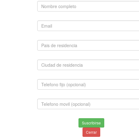
Chihuahua, Westy, Pinscher Mini, Beagle, Maltes,
Boxer, Bull Terrier, Bulldog Francés, Bulldog Ingles,
Cocker Spaniel, Dobermann, Springer Spaniel, Fox
Terrier, Mini Toy, Golden Retriever, Labrador Retriever,
Lobo Siberiano, Pastor Aleman, Boston Terrier, Pit Bull,
Pug, Rottweiler, Samoyedo, San Bernardo, Schnauzer
Mini, Shar Pei, Teckel, Weimaraner
CONTÁCTENOS
Celular:
3156696765
3007412916
3740766
Teléfono:
3156696765
3007412916
3740766
E-mail:
info@mascota.com.co
Suscribirse
ventas@mascota.com.co
Cerrar
Skype:
mascota.com.co