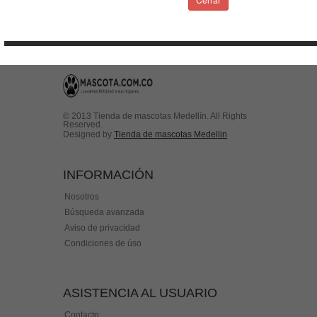
Contactenos
© 2013 Tienda de mascotas Medellín. All Rights
Reserved.
Designed by
Tienda de mascotas Medellin
INFORMACIÓN
Nosotros
Búsqueda avanzada
Aviso de privacidad
Condiciones de úso
ASISTENCIA AL USUARIO
Contacto