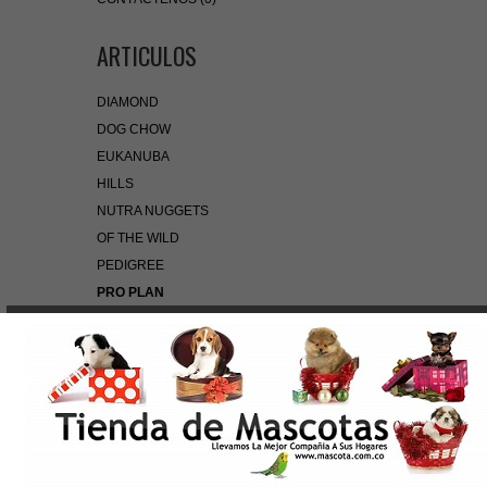
ARTICULOS
DIAMOND
DOG CHOW
EUKANUBA
HILLS
NUTRA NUGGETS
OF THE WILD
PEDIGREE
PRO PLAN
ROYAL CANIN
BÚSQUEDA RÁPIDA
Use palabras clave para encontrar el producto que
busca.
Búsqueda Avanzada