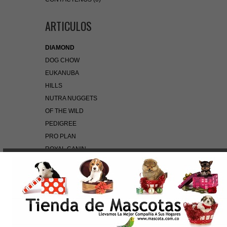
ARTICULOS
DIAMOND
DOG CHOW
EUKANUBA
HILLS
NUTRA NUGGETS
OF THE WILD
PEDIGREE
PRO PLAN
ROYAL CANIN
BÚSQUEDA RÁPIDA
Use palabras clave para encontrar el producto que
busca.
Búsqueda Avanzada