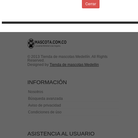
Condiciones de uso
Cerrar
Contactenos
© 2013 Tienda de mascotas Medellín. All Rights
Reserved.
Designed by
Tienda de mascotas Medellin
INFORMACIÓN
Nosotros
Búsqueda avanzada
Aviso de privacidad
Condiciones de úso
ASISTENCIA AL USUARIO