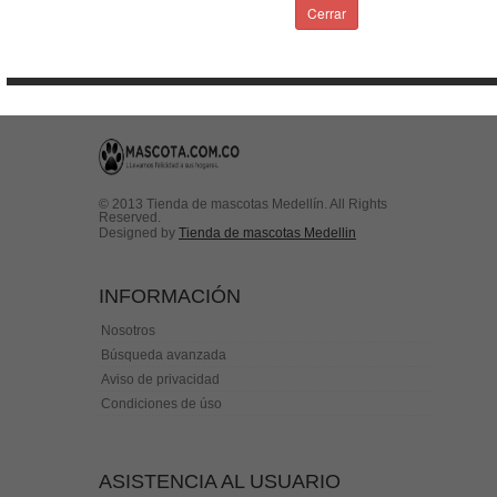
Condiciones de uso
Cerrar
Contactenos
© 2013 Tienda de mascotas Medellín. All Rights
Reserved.
Designed by
Tienda de mascotas Medellin
INFORMACIÓN
Nosotros
Búsqueda avanzada
Aviso de privacidad
Condiciones de úso
ASISTENCIA AL USUARIO