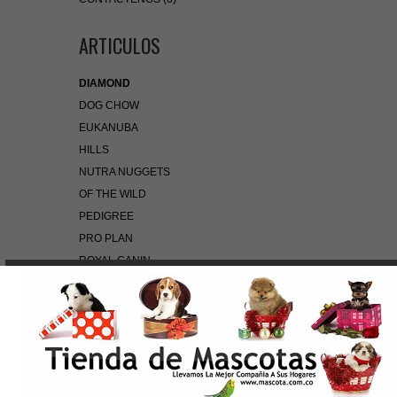
ARTICULOS
DIAMOND
DOG CHOW
EUKANUBA
HILLS
NUTRA NUGGETS
OF THE WILD
PEDIGREE
PRO PLAN
ROYAL CANIN
BÚSQUEDA RÁPIDA
Use palabras clave para encontrar el producto que
busca.
Búsqueda Avanzada