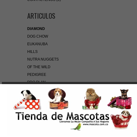
ARTICULOS
DIAMOND
DOG CHOW
EUKANUBA
HILLS
NUTRA NUGGETS
OF THE WILD
PEDIGREE
PRO PLAN
ROYAL CANIN
BÚSQUEDA RÁPIDA
Use palabras clave para encontrar el producto que
busca.
Búsqueda Avanzada