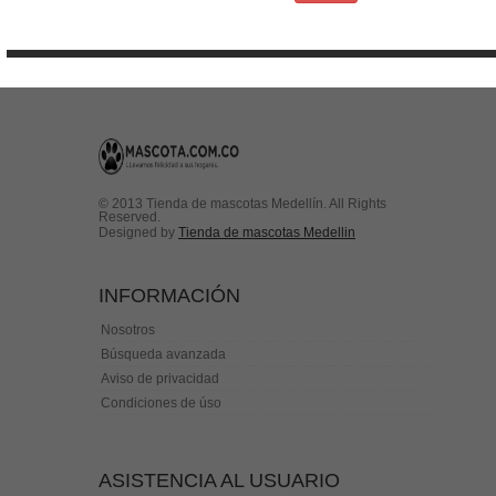
Condiciones de uso
Contactenos
© 2013 Tienda de mascotas Medellín. All Rights
Reserved.
Designed by
Tienda de mascotas Medellin
INFORMACIÓN
Nosotros
Búsqueda avanzada
Aviso de privacidad
Condiciones de úso
ASISTENCIA AL USUARIO