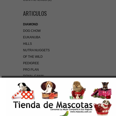
ARTICULOS
DIAMOND
DOG CHOW
EUKANUBA
HILLS
NUTRA NUGGETS
OF THE WILD
PEDIGREE
PRO PLAN
ROYAL CANIN
BÚSQUEDA RÁPIDA
Use palabras clave para encontrar el producto que
busca.
Búsqueda Avanzada