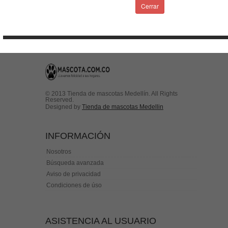
Condiciones de uso
Cerrar
Contactenos
© 2013 Tienda de mascotas Medellín. All Rights
Reserved.
Designed by
Tienda de mascotas Medellin
INFORMACIÓN
Nosotros
Búsqueda avanzada
Aviso de privacidad
Condiciones de úso
ASISTENCIA AL USUARIO