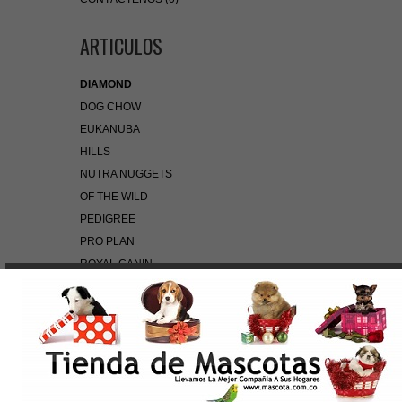
ARTICULOS
DIAMOND
DOG CHOW
EUKANUBA
HILLS
NUTRA NUGGETS
OF THE WILD
PEDIGREE
PRO PLAN
ROYAL CANIN
BÚSQUEDA RÁPIDA
Use palabras clave para encontrar el producto que
busca.
Búsqueda Avanzada