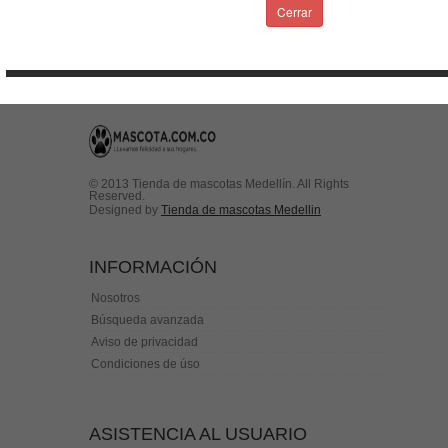
Condiciones de uso
Cerrar
Contactenos
© 2013 Tienda de mascotas Medellín. All Rights
Reserved.
Designed by
Tienda de mascotas Medellin
INFORMACIÓN
Nosotros
Búsqueda avanzada
Aviso de privacidad
Condiciones de úso
ASISTENCIA AL USUARIO