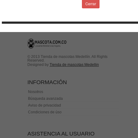
Condiciones de uso
Cerrar
Contactenos
© 2013 Tienda de mascotas Medellín. All Rights
Reserved.
Designed by
Tienda de mascotas Medellin
INFORMACIÓN
Nosotros
Búsqueda avanzada
Aviso de privacidad
Condiciones de úso
ASISTENCIA AL USUARIO