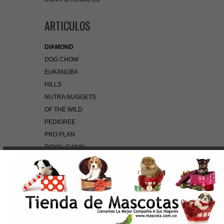
ARTICULOS
DIAMOND
DOG CHOW
EUKANUBA
HILLS
NUTRA NUGGETS
OF THE WILD
PEDIGREE
PRO PLAN
ROYAL CANIN
BÚSQUEDA RÁPIDA
Use palabras clave para encontrar el producto que
busca.
Búsqueda Avanzada