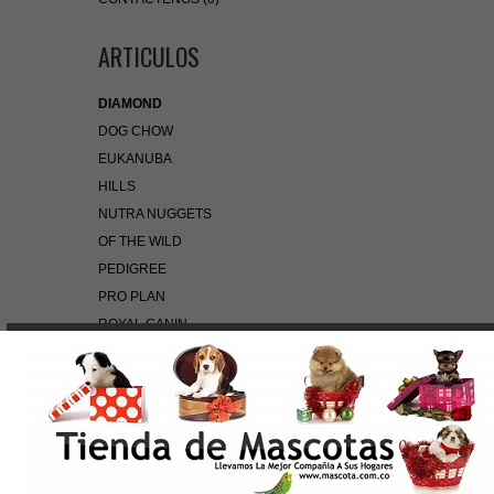
ARTICULOS
DIAMOND
DOG CHOW
EUKANUBA
HILLS
NUTRA NUGGETS
OF THE WILD
PEDIGREE
PRO PLAN
ROYAL CANIN
BÚSQUEDA RÁPIDA
Use palabras clave para encontrar el producto que
busca.
Búsqueda Avanzada