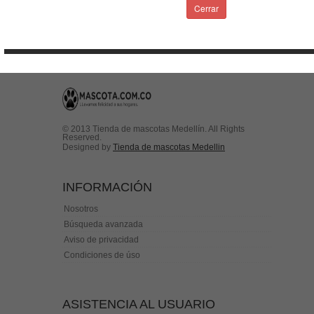
Condiciones de uso
Cerrar
Contactenos
© 2013 Tienda de mascotas Medellín. All Rights
Reserved.
Designed by
Tienda de mascotas Medellin
INFORMACIÓN
Nosotros
Búsqueda avanzada
Aviso de privacidad
Condiciones de úso
ASISTENCIA AL USUARIO