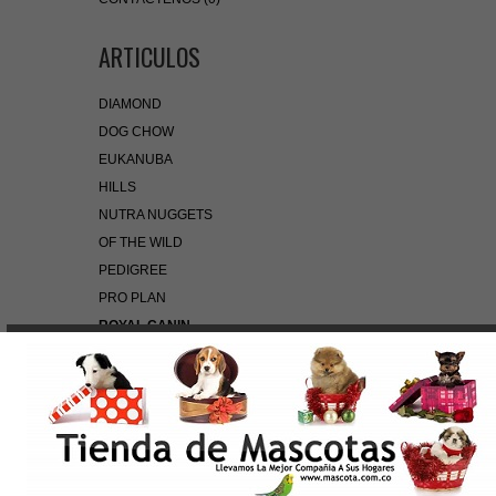
ARTICULOS
DIAMOND
DOG CHOW
EUKANUBA
HILLS
NUTRA NUGGETS
OF THE WILD
PEDIGREE
PRO PLAN
ROYAL CANIN
BÚSQUEDA RÁPIDA
Use palabras clave para encontrar el producto que
busca.
Búsqueda Avanzada