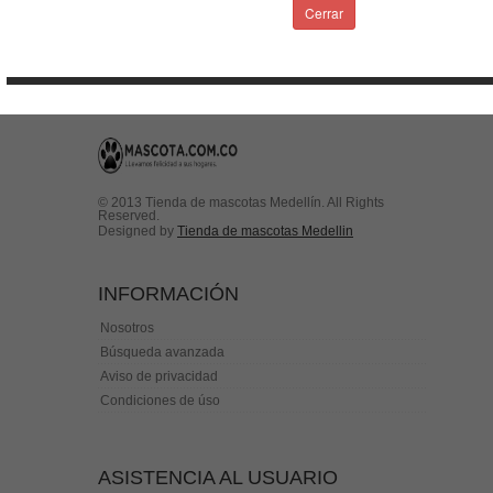
Condiciones de uso
Cerrar
Contactenos
© 2013 Tienda de mascotas Medellín. All Rights
Reserved.
Designed by
Tienda de mascotas Medellin
INFORMACIÓN
Nosotros
Búsqueda avanzada
Aviso de privacidad
Condiciones de úso
ASISTENCIA AL USUARIO