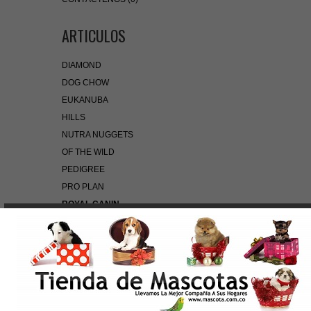
ARTICULOS
DIAMOND
DOG CHOW
EUKANUBA
HILLS
NUTRA NUGGETS
OF THE WILD
PEDIGREE
PRO PLAN
ROYAL CANIN
BÚSQUEDA RÁPIDA
Use palabras clave para encontrar el producto que
busca.
Búsqueda Avanzada