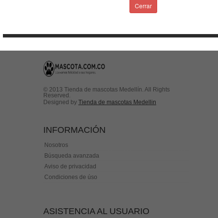
Condiciones de uso
Cerrar
Contactenos
© 2013 Tienda de mascotas Medellín. All Rights
Reserved.
Designed by
Tienda de mascotas Medellin
INFORMACIÓN
Nosotros
Búsqueda avanzada
Aviso de privacidad
Condiciones de úso
ASISTENCIA AL USUARIO