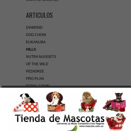
ARTICULOS
DIAMOND
DOG CHOW
EUKANUBA
HILLS
NUTRA NUGGETS
OF THE WILD
PEDIGREE
PRO PLAN
ROYAL CANIN
BÚSQUEDA RÁPIDA
Use palabras clave para encontrar el producto que
busca.
Búsqueda Avanzada