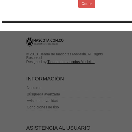
Condiciones de uso
Cerrar
Contactenos
© 2013 Tienda de mascotas Medellín. All Rights
Reserved.
Designed by
Tienda de mascotas Medellin
INFORMACIÓN
Nosotros
Búsqueda avanzada
Aviso de privacidad
Condiciones de úso
ASISTENCIA AL USUARIO