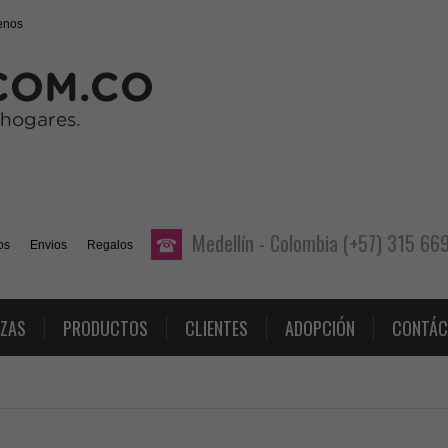
enos
Medellín - Colombia (+57) 315 6
os
Envios
Regalos
AZAS
PRODUCTOS
CLIENTES
ADOPCIÓN
CONTÁC