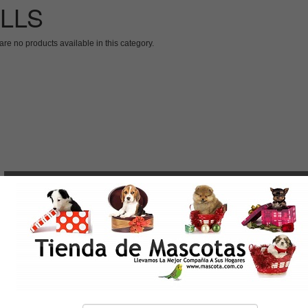
ILLS
are no products available in this category.