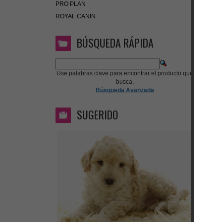
PRO PLAN
ROYAL CANIN
BÚSQUEDA RÁPIDA
Use palabras clave para encontrar el producto que
busca.
Búsqueda Avanzada
SUGERIDO