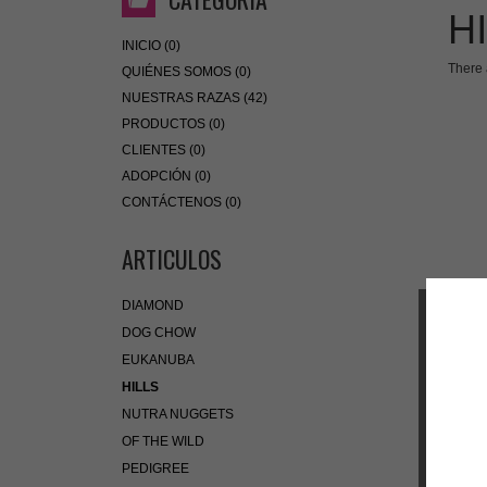
H
INICIO (0)
There 
QUIÉNES SOMOS (0)
NUESTRAS RAZAS (42)
PRODUCTOS (0)
CLIENTES (0)
ADOPCIÓN (0)
CONTÁCTENOS (0)
ARTICULOS
DIAMOND
DOG CHOW
EUKANUBA
HILLS
NUTRA NUGGETS
OF THE WILD
PEDIGREE