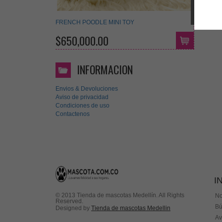
FRENCH POODLE MINI TOY
$650,000.00
INFORMACION
Envios & Devoluciones
Aviso de privacidad
Condiciones de uso
Contactenos
I
© 2013 Tienda de mascotas Medellín. All Rights
No
Reserved.
Bú
Designed by
Tienda de mascotas Medellin
Av