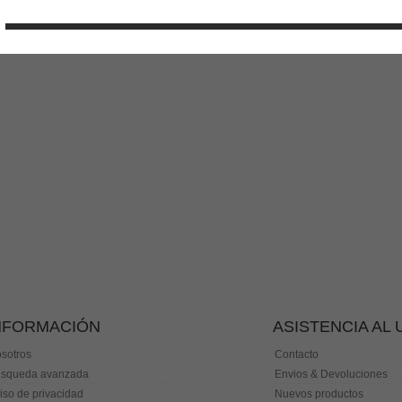
NFORMACIÓN
ASISTENCIA AL
sotros
Contacto
squeda avanzada
Envios & Devoluciones
iso de privacidad
Nuevos productos