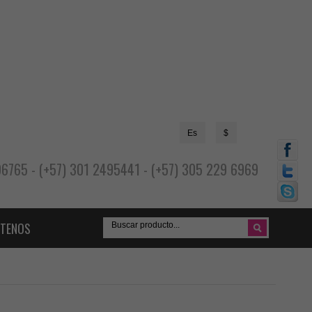
Es
$
696765 - (+57) 301 2495441 - (+57) 305 229 6969
TENOS