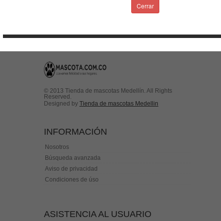
Condiciones de uso
Cerrar
Contactenos
© 2013 Tienda de mascotas Medellín. All Rights
Reserved.
Designed by
Tienda de mascotas Medellin
INFORMACIÓN
Nosotros
Búsqueda avanzada
Aviso de privacidad
Condiciones de úso
ASISTENCIA AL USUARIO