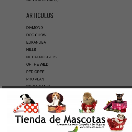
ARTICULOS
DIAMOND
DOG CHOW
EUKANUBA
HILLS
NUTRA NUGGETS
OF THE WILD
PEDIGREE
PRO PLAN
ROYAL CANIN
BÚSQUEDA RÁPIDA
Use palabras clave para encontrar el producto que
busca.
Búsqueda Avanzada