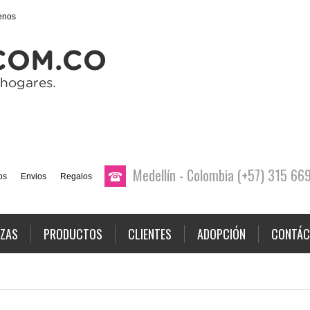
enos
Medellín - Colombia (+57) 315 6
os
Envios
Regalos
AZAS
PRODUCTOS
CLIENTES
ADOPCIÓN
CONTÁC