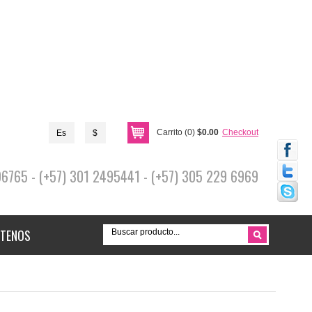
Carrito (0)
$0.00
Checkout
Es
$
696765 - (+57) 301 2495441 - (+57) 305 229 6969
TENOS