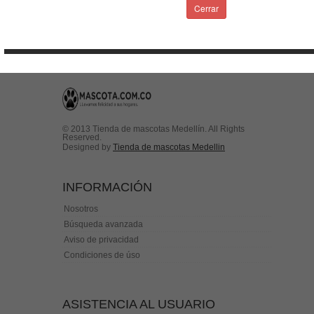
Condiciones de uso
Cerrar
Contactenos
© 2013 Tienda de mascotas Medellín. All Rights
Reserved.
Designed by
Tienda de mascotas Medellin
INFORMACIÓN
Nosotros
Búsqueda avanzada
Aviso de privacidad
Condiciones de úso
ASISTENCIA AL USUARIO