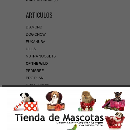
ARTICULOS
DIAMOND
DOG CHOW
EUKANUBA
HILLS
NUTRA NUGGETS
OF THE WILD
PEDIGREE
PRO PLAN
ROYAL CANIN
BÚSQUEDA RÁPIDA
Use palabras clave para encontrar el producto que
busca.
Búsqueda Avanzada