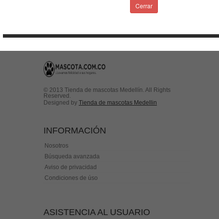
Condiciones de uso
Cerrar
Contactenos
© 2013 Tienda de mascotas Medellín. All Rights
Reserved.
Designed by
Tienda de mascotas Medellin
INFORMACIÓN
Nosotros
Búsqueda avanzada
Aviso de privacidad
Condiciones de úso
ASISTENCIA AL USUARIO