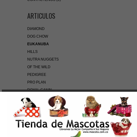
ARTICULOS
DIAMOND
DOG CHOW
EUKANUBA
HILLS
NUTRA NUGGETS
OF THE WILD
PEDIGREE
PRO PLAN
ROYAL CANIN
BÚSQUEDA RÁPIDA
Use palabras clave para encontrar el producto que
busca.
Búsqueda Avanzada