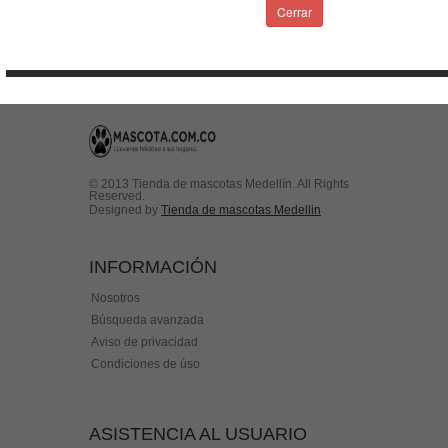
Condiciones de uso
Cerrar
Contactenos
© 2013 Tienda de mascotas Medellín. All Rights
Reserved.
Designed by
Tienda de mascotas Medellin
INFORMACIÓN
Nosotros
Búsqueda avanzada
Aviso de privacidad
Condiciones de úso
ASISTENCIA AL USUARIO