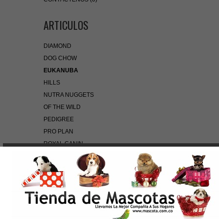
ARTICULOS
DIAMOND
DOG CHOW
EUKANUBA
HILLS
NUTRA NUGGETS
OF THE WILD
PEDIGREE
PRO PLAN
ROYAL CANIN
BÚSQUEDA RÁPIDA
Use palabras clave para encontrar el producto que
busca.
Búsqueda Avanzada