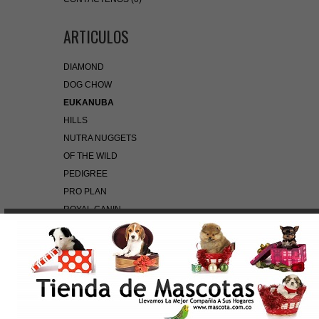
ARTICULOS
DIAMOND
DOG CHOW
EUKANUBA
HILLS
NUTRA NUGGETS
OF THE WILD
PEDIGREE
PRO PLAN
ROYAL CANIN
BÚSQUEDA RÁPIDA
Use palabras clave para encontrar el producto que
busca.
Búsqueda Avanzada