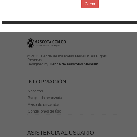
Condiciones de uso
Cerrar
Contactenos
© 2013 Tienda de mascotas Medellín. All Rights
Reserved.
Designed by
Tienda de mascotas Medellin
INFORMACIÓN
Nosotros
Búsqueda avanzada
Aviso de privacidad
Condiciones de úso
ASISTENCIA AL USUARIO