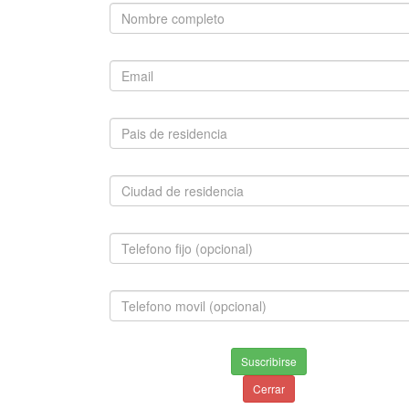
Chihuahua, Westy, Pinscher Mini, Beagle, Maltes,
Boxer, Bull Terrier, Bulldog Francés, Bulldog Ingles,
Cocker Spaniel, Dobermann, Springer Spaniel, Fox
Terrier, Mini Toy, Golden Retriever, Labrador Retriever,
Lobo Siberiano, Pastor Aleman, Boston Terrier, Pit Bull,
Pug, Rottweiler, Samoyedo, San Bernardo, Schnauzer
Mini, Shar Pei, Teckel, Weimaraner
CONTÁCTENOS
Celular:
3156696765
3007412916
3740766
Teléfono:
3156696765
3007412916
3740766
E-mail:
info@mascota.com.co
Suscribirse
ventas@mascota.com.co
Cerrar
Skype:
mascota.com.co