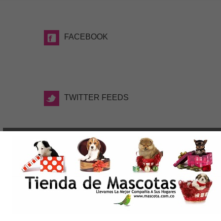
FACEBOOK
TWITTER FEEDS
TAGS
WWW.MASCOTA.COM.CO, Date la Oportunidad de
elegir el nuevo integrante de tu familia, Tienda de
Mascotas Medellin. Criaderos de Perros Medellin.
Venta de Mascotas Medellin, Cachorros Medellin,
Tienda de Mascotas Online en Medellin, Productos
para Mascotas. Perros en Medellin Colombia, Razas
de Perros Medellin, Shih tzu, Pomerania, Yorky,