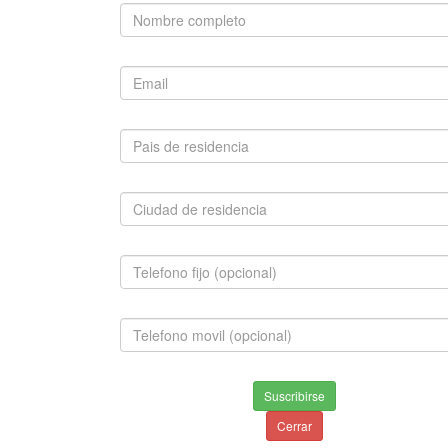
Chihuahua, Westy, Pinscher Mini, Beagle, Maltes,
Boxer, Bull Terrier, Bulldog Francés, Bulldog Ingles,
Cocker Spaniel, Dobermann, Springer Spaniel, Fox
Terrier, Mini Toy, Golden Retriever, Labrador Retriever,
Lobo Siberiano, Pastor Aleman, Boston Terrier, Pit Bull,
Pug, Rottweiler, Samoyedo, San Bernardo, Schnauzer
Mini, Shar Pei, Teckel, Weimaraner
CONTÁCTENOS
Celular:
3156696765
3007412916
3740766
Teléfono:
3156696765
3007412916
3740766
E-mail:
info@mascota.com.co
Suscribirse
ventas@mascota.com.co
Cerrar
Skype:
mascota.com.co