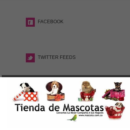
FACEBOOK
TWITTER FEEDS
TAGS
WWW.MASCOTA.COM.CO, Date la Oportunidad de
elegir el nuevo integrante de tu familia, Tienda de
Mascotas Medellin. Criaderos de Perros Medellin.
Venta de Mascotas Medellin, Cachorros Medellin,
Tienda de Mascotas Online en Medellin, Productos
para Mascotas. Perros en Medellin Colombia, Razas
de Perros Medellin, Shih tzu, Pomerania, Yorky,