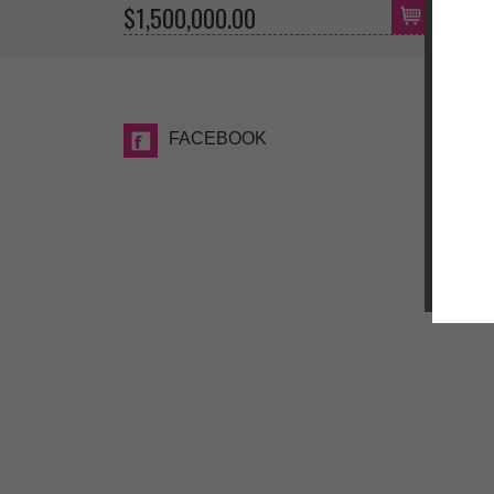
$1,500,000.00
$65
FACEBOOK