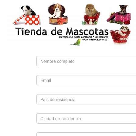
OF THE WILD
PEDIGREE
PRO PLAN
ROYAL CANIN
BÚSQUEDA RÁPIDA
Use palabras clave para encontrar el producto que
busca.
Búsqueda Avanzada
SUGERIDO