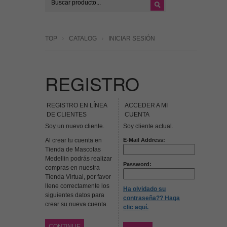
TOP
CATALOG
INICIAR SESIÓN
REGISTRO
REGISTRO EN LÍNEA
ACCEDER A MI
DE CLIENTES
CUENTA
Soy un nuevo cliente.
Soy cliente actual.
Al crear tu cuenta en
E-Mail Address:
Tienda de Mascotas
Medellin podrás realizar
Password:
compras en nuestra
Tienda Virtual, por favor
llene correctamente los
Ha olvidado su
siguientes datos para
contraseña?? Haga
crear su nueva cuenta.
clic aquí.
CONTINUE