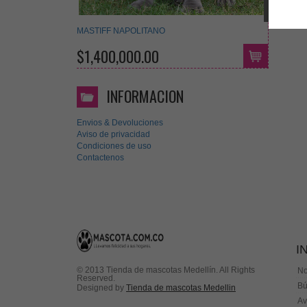
MASTIFF NAPOLITANO
$1,400,000.00
INFORMACION
Envios & Devoluciones
Aviso de privacidad
Condiciones de uso
Contactenos
I
© 2013 Tienda de mascotas Medellín. All Rights
No
Reserved.
Bú
Designed by
Tienda de mascotas Medellin
Av