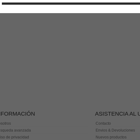
NFORMACIÓN
ASISTENCIA AL
sotros
Contacto
squeda avanzada
Envios & Devoluciones
iso de privacidad
Nuevos productos