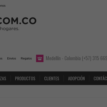
enos
Medellín - Colombia (+57) 315 6
os
Envios
Regalos
AZAS
PRODUCTOS
CLIENTES
ADOPCIÓN
CONTÁC