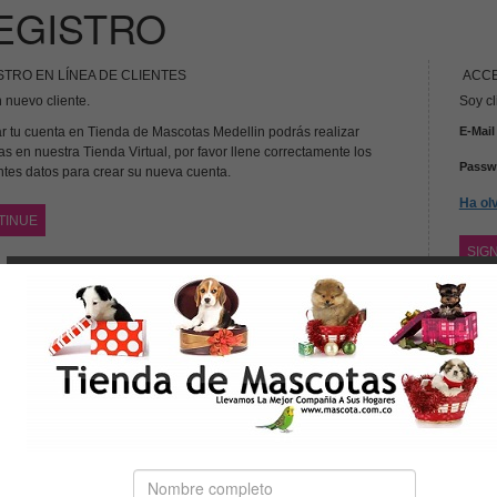
EGISTRO
STRO EN LÍNEA DE CLIENTES
ACCE
 nuevo cliente.
Soy cl
ar tu cuenta en Tienda de Mascotas Medellin podrás realizar
E-Mail
s en nuestra Tienda Virtual, por favor llene correctamente los
Passw
ntes datos para crear su nueva cuenta.
Ha ol
TINUE
SIGN