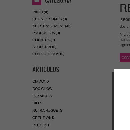
R
INICIO (0)
QUIÉNES SOMOS (0)
REGI
NUESTRAS RAZAS (42)
Soy un
PRODUCTOS (0)
Al cre
compra
CLIENTES (0)
siguie
ADOPCIÓN (0)
CONTÁCTENOS (0)
CON
ARTICULOS
DIAMOND
DOG CHOW
EUKANUBA
HILLS
NUTRA NUGGETS
OF THE WILD
PEDIGREE