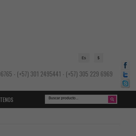
Es
$
696765 - (+57) 301 2495441 - (+57) 305 229 6969
TENOS