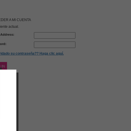
DER A MI CUENTA
iente actual.
 Address:
ord:
vidado su contraseña?? Haga clic aquí.
 IN