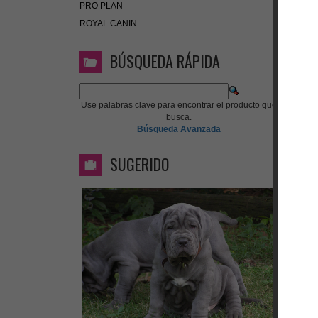
PRO PLAN
ROYAL CANIN
BÚSQUEDA RÁPIDA
Use palabras clave para encontrar el producto que
busca.
Búsqueda Avanzada
SUGERIDO