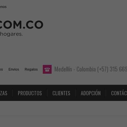
enos
Medellín - Colombia (+57) 315 6
os
Envios
Regalos
AZAS
PRODUCTOS
CLIENTES
ADOPCIÓN
CONTÁC