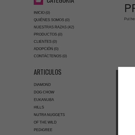
P
INICIO (0)
Put he
QUIÉNES SOMOS (0)
NUESTRAS RAZAS (42)
PRODUCTOS (0)
CLIENTES (0)
ADOPCIÓN (0)
CONTÁCTENOS (0)
ARTICULOS
DIAMOND
DOG CHOW
EUKANUBA
HILLS
NUTRA NUGGETS
OF THE WILD
PEDIGREE