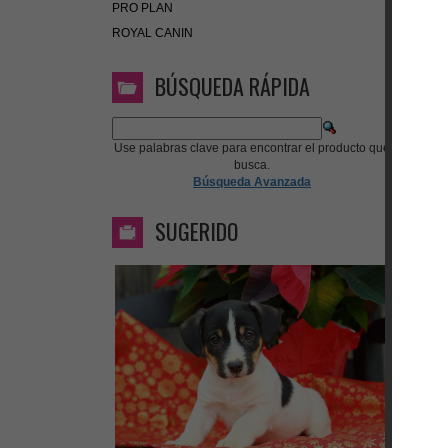
PRO PLAN
ROYAL CANIN
BÚSQUEDA RÁPIDA
Use palabras clave para encontrar el producto que
busca.
Búsqueda Avanzada
SUGERIDO