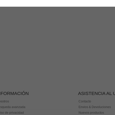
NFORMACIÓN
ASISTENCIA AL
sotros
Contacto
squeda avanzada
Envios & Devoluciones
iso de privacidad
Nuevos productos