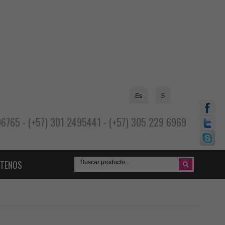
Es
$
696765 - (+57) 301 2495441 - (+57) 305 229 6969
TENOS