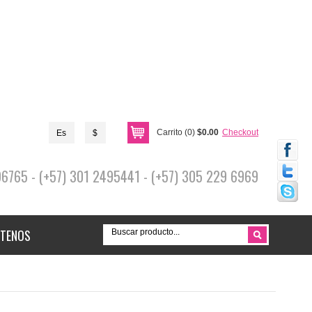
Carrito (0)
$0.00
Checkout
Es
$
696765 - (+57) 301 2495441 - (+57) 305 229 6969
TENOS