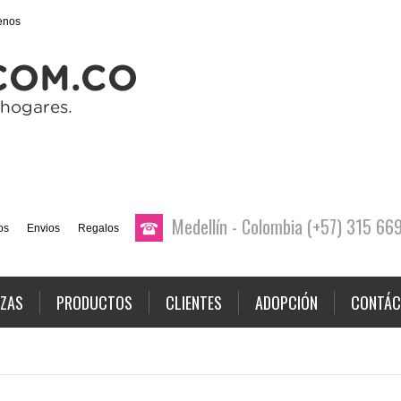
enos
Medellín - Colombia (+57) 315 6
os
Envios
Regalos
AZAS
PRODUCTOS
CLIENTES
ADOPCIÓN
CONTÁC