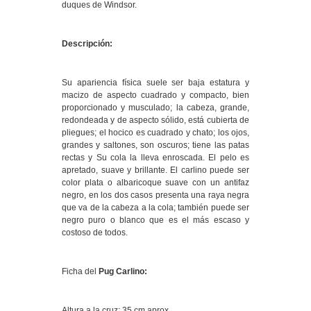
duques de Windsor.
Descripción:
Su apariencia física suele ser baja estatura y
macizo de aspecto cuadrado y compacto, bien
proporcionado y musculado; la cabeza, grande,
redondeada y de aspecto sólido, está cubierta de
pliegues; el hocico es cuadrado y chato; los ojos,
grandes y saltones, son oscuros; tiene las patas
rectas y Su cola la lleva enroscada. El pelo es
apretado, suave y brillante. El carlino puede ser
color plata o albaricoque suave con un antifaz
negro, en los dos casos presenta una raya negra
que va de la cabeza a la cola; también puede ser
negro puro o blanco que es el más escaso y
costoso de todos.
Ficha del
Pug Carlino:
Altura a la cruz: 35 cm aprox.