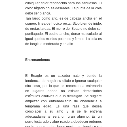
cualquier color reconocido para los sabuesos. El
color hígado no es deseable. La punta de la cola
debe ser blanca.
Tan largo como alto, es de cabeza ancha en el
cráneo, línea de hocico recta. Stop bien definido,
de orejas largas. El morro del Beagle no debe ser
puntiagudo. El pecho ancho, dorso musculado al
igual que los muslos potentes y firmes. La cola es
de longitud moderada y en alto.
Entrenamiento:
El Beagle es un cazador nato y tiende la
tendencia de seguir su olfato e ignorar cualquier
otra cosa, por lo que se recomienda entrenarlo
en lugares donde no existan demasiados
estímulos olfativos que lo distraigan. Se sugiere
empezar con entrenamiento de obediencia a
temprana edad. Es una raza que desea
complacer a su amo y si se le entrena
adecuadamente será un gran alumno. Es un
perro testarudo y algo reacio a obedecer órdenes
por lo que se debe tener mucha paciencia y ser