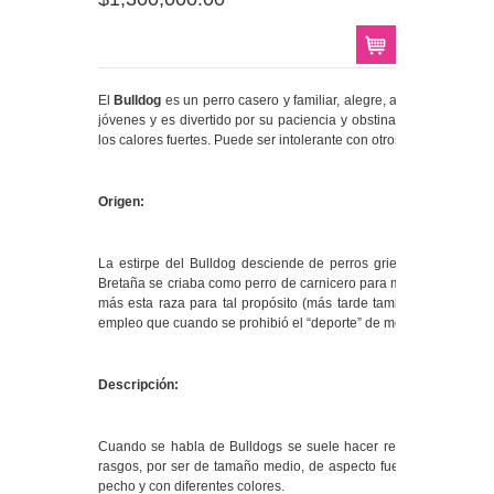
El
Bulldog
es un perro casero y familiar, alegre, amigable y con 
jóvenes y es divertido por su paciencia y obstinación. Suele co
los calores fuertes. Puede ser intolerante con otros animales si n
Origen:
La estirpe del Bulldog desciende de perros griegos de la antigü
Bretaña se criaba como perro de carnicero para morder a los toros
más esta raza para tal propósito (más tarde también se usó com
empleo que cuando se prohibió el “deporte” de morder toros, en 1
Descripción:
Cuando se habla de Bulldogs se suele hacer referencia a una r
rasgos, por ser de tamaño medio, de aspecto fuerte, cabeza gra
pecho y con diferentes colores.