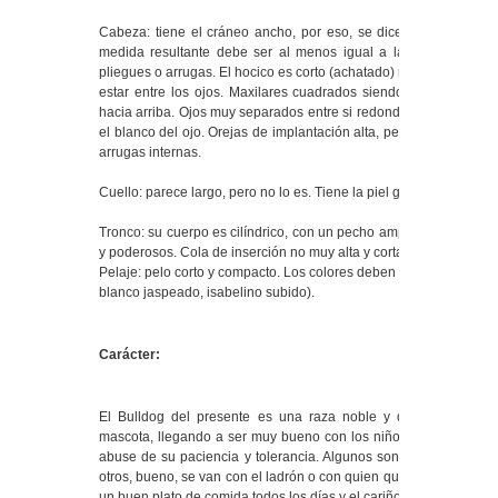
Cabeza: tiene el cráneo ancho, por eso, se dice que si se traz
medida resultante debe ser al menos igual a la altura del an
pliegues o arrugas. El hocico es corto (achatado) nariz ancha si
estar entre los ojos. Maxilares cuadrados siendo el inferior m
hacia arriba. Ojos muy separados entre si redondos de color oscu
el blanco del ojo. Orejas de implantación alta, pequeñas y orient
arrugas internas.
Cuello: parece largo, pero no lo es. Tiene la piel gruesa y abund
Tronco: su cuerpo es cilíndrico, con un pecho amplio. La inserció
y poderosos. Cola de inserción no muy alta y corta, y con repliegu
Pelaje: pelo corto y compacto. Los colores deben ser nítidos y pu
blanco jaspeado, isabelino subido).
Carácter:
El Bulldog del presente es una raza noble y de temperament
mascota, llegando a ser muy bueno con los niños de la familia 
abuse de su paciencia y tolerancia. Algunos son buenos guardi
otros, bueno, se van con el ladrón o con quien quiera llevárselo.
un buen plato de comida todos los días y el cariño de su amo.