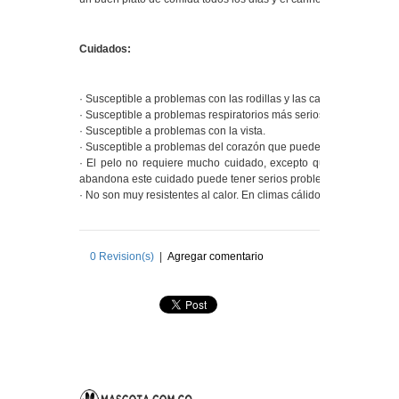
Cuidados:
· Susceptible a problemas con las rodillas y las caderas (displasi
· Susceptible a problemas respiratorios más serios que los ronqui
· Susceptible a problemas con la vista.
· Susceptible a problemas del corazón que pueden resultar en at
· El pelo no requiere mucho cuidado, excepto que sí hay que li
abandona este cuidado puede tener serios problemas con la piel.
· No son muy resistentes al calor. En climas cálidos no se le debe 
0
Revision(s)
|
Agregar comentario