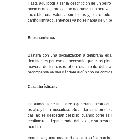
Hasta aquí podría ser la descripción de un perro cualquiera, pero 
hacia el amo, una fealdad adorable, una pereza innata, una pacien
increíble, una valentía sin fisuras y, sobre todo, una capacid
cariño ilimitado, entonces ya no se habla de un perro cualquiera, s
Entrenamiento:
Bastará con una socialización a temprana edad ya que pueden
dominantes por eso es necesario que ellos piensen que el due
mayoría de los casos el entrenamiento deberá de hacerse con
recompensa ya sea dándole algún tipo de comida o afecto.
Características:
El Bulldog tiene un aspecto general retacón con una cabeza gran
es alto y bien musculoso. Su andar también es característico po
casi no se despegan del piso; cuando corre es igual a un caball
centímetros, dependiendo del sexo; y su peso ronda los 20 ó 
hembra.
Veamos algunas características de su fisionomía: