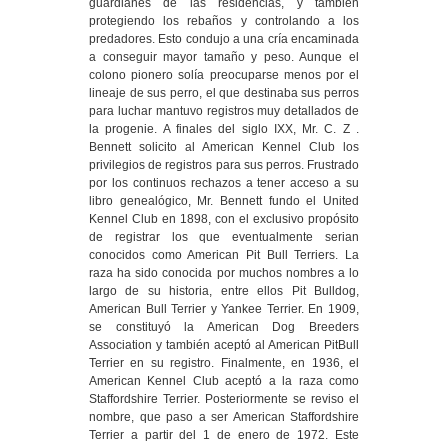
guardianes de las residencias, y también
protegiendo los rebaños y controlando a los
predadores. Esto condujo a una cría encaminada
a conseguir mayor tamaño y peso. Aunque el
colono pionero solía preocuparse menos por el
lineaje de sus perro, el que destinaba sus perros
para luchar mantuvo registros muy detallados de
la progenie. A finales del siglo IXX, Mr. C. Z .
Bennett solicito al American Kennel Club los
privilegios de registros para sus perros. Frustrado
por los continuos rechazos a tener acceso a su
libro genealógico, Mr. Bennett fundo el United
Kennel Club en 1898, con el exclusivo propósito
de registrar los que eventualmente serian
conocidos como American Pit Bull Terriers. La
raza ha sido conocida por muchos nombres a lo
largo de su historia, entre ellos Pit Bulldog,
American Bull Terrier y Yankee Terrier. En 1909,
se constituyó la American Dog Breeders
Association y también aceptó al American PitBull
Terrier en su registro. Finalmente, en 1936, el
American Kennel Club aceptó a la raza como
Staffordshire Terrier. Posteriormente se reviso el
nombre, que paso a ser American Staffordshire
Terrier a partir del 1 de enero de 1972. Este