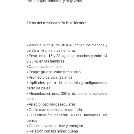
rectas. Ojos redondos y muy vivos.
Ficha del American Pit Bull Terrier:
• Altura a la cruz: de 38 a 48 cm en los machos y
de 35 a 45 cm en las hembras
• Peso: entre 15 y 28 kg en los machos y entre 14
y 23 kg en las hembras
• Capa: cualquier color
• Pelaje: grueso, corto y con brillo
• Promedio de vida: 13 años
• Aptitudes: perro de compañía y antiguamente
perro de pelea
• Alimentación: unos 380 g. de alimento completo
seco
• Arreglo: cepillados regulares
• Coste mantenimiento: moderado
• Clasificación general: Razas medianas de
perros
• Carácter: valiente, leal y enérgico
• Relación con los niños: buena