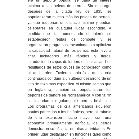
era un deporte popular, se daba un interés
mínimo a las peleas de perros. Sin embargo,
después de la citada ley de 1835, se
popularizaron mucho más las peleas de perros,.
ya que requerían un espacio mínimo y podían
celebrarse en cualquier lugar escondido. A
medida que fue aumentando el interés se
establecieron reglas de combate y se
organizaron programas encaminados a optimizar
la capacidad natural de los perros. Esto llevo a
criar luchadores más rápidos y fieros,
introduciendo cepas de terriers en las castas. Los
resultados de estos cruces se conocieron como
ull and terriers. Tuvieron tanto éxito que la cría
continuada condujo a un ulterior desarrollo de un
tipo de raza más específica. Al mismo tiempo que
en Inglaterra, también se popularizaron los
deportes de sangre en Norteamérica, y con tal fin
se importaron regularmente perros británicos.
Los programas de cría americanos siguieron
pautas parecidas a los británicos, pero al tratarse
de una extensión mucho mayor, con una
economía primariamente agrícola, los perros
demostraron su eficacia en otras actividades. En
primer lugar destacaron en funciones tales como