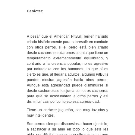
Carácter:
A pesar que el American PitBull Terrier ha sido
criado históricamente para sobresalir en combate
con otros perros, si el perro está bien criado
desde cachorro nos daremos cuenta que tiene un
temperamento extremadamente equilibrado, y
contrario a la creencia popular, no es agresivo
por naturaleza con los humanos. Lo que sí es
cierto es que, al llegar a adultos, algunos PitBulls
pueden mostrar agresión hacia otros perros.
Aunque esta agresividad puede disminuirse si
desde cachorros se les junta con otros cachorros
para que se acostumbren a otros perros y así
disminuir casi por completo esa agresividad.
Tiene un carácter juguetón, son muy tozudos y
muy inteligentes.
Son perros siempre dispuestos a hacer ejercicio,
a satisfacer a su amo en todo lo que este les
pida, por difícil o costoso que ello resulte, lo que