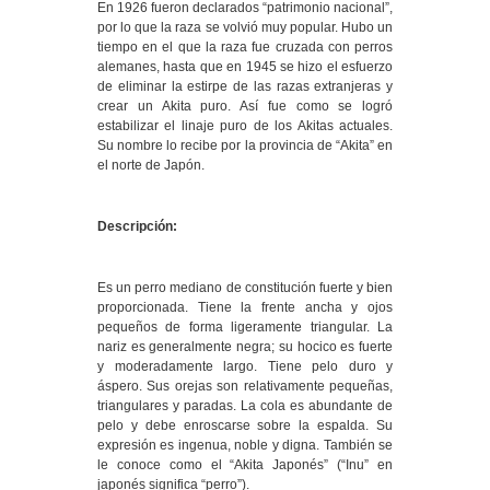
En 1926 fueron declarados “patrimonio nacional”,
por lo que la raza se volvió muy popular. Hubo un
tiempo en el que la raza fue cruzada con perros
alemanes, hasta que en 1945 se hizo el esfuerzo
de eliminar la estirpe de las razas extranjeras y
crear un Akita puro. Así fue como se logró
estabilizar el linaje puro de los Akitas actuales.
Su nombre lo recibe por la provincia de “Akita” en
el norte de Japón.
Descripción:
Es un perro mediano de constitución fuerte y bien
proporcionada. Tiene la frente ancha y ojos
pequeños de forma ligeramente triangular. La
nariz es generalmente negra; su hocico es fuerte
y moderadamente largo. Tiene pelo duro y
áspero. Sus orejas son relativamente pequeñas,
triangulares y paradas. La cola es abundante de
pelo y debe enroscarse sobre la espalda. Su
expresión es ingenua, noble y digna. También se
le conoce como el “Akita Japonés” (“Inu” en
japonés significa “perro”).